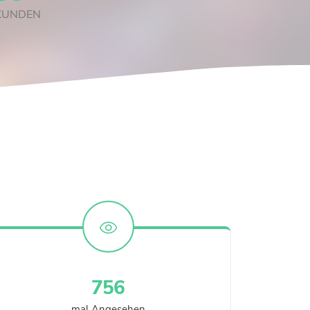
KUNDEN
904
mal Angesehen