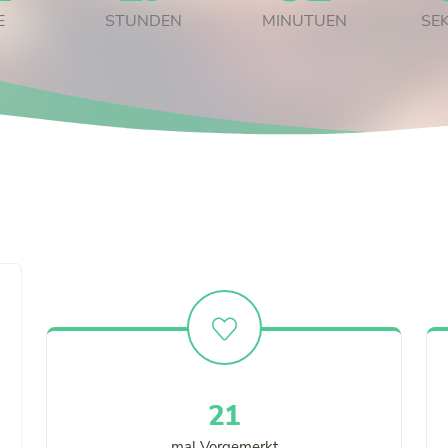
E
STUNDEN
MINUTUEN
SE
25
mal Vorgemerkt