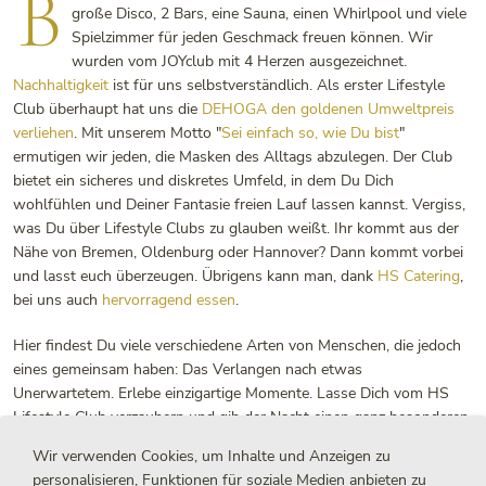
B
große Disco, 2 Bars, eine Sauna, einen Whirlpool und viele
Spielzimmer für jeden Geschmack freuen können. Wir
wurden vom JOYclub mit 4 Herzen ausgezeichnet.
Nachhaltigkeit
ist für uns selbstverständlich. Als erster Lifestyle
Club überhaupt hat uns die
DEHOGA den goldenen Umweltpreis
verliehen
. Mit unserem Motto "
Sei einfach so, wie Du bist
"
ermutigen wir jeden, die Masken des Alltags abzulegen. Der Club
bietet ein sicheres und diskretes Umfeld, in dem Du Dich
wohlfühlen und Deiner Fantasie freien Lauf lassen kannst. Vergiss,
was Du über Lifestyle Clubs zu glauben weißt. Ihr kommt aus der
Nähe von Bremen, Oldenburg oder Hannover? Dann kommt vorbei
und lasst euch überzeugen. Übrigens kann man, dank
HS Catering
,
bei uns auch
hervorragend essen
.
Hier findest Du viele verschiedene Arten von Menschen, die jedoch
eines gemeinsam haben: Das Verlangen nach etwas
Unerwartetem. Erlebe einzigartige Momente. Lasse Dich vom HS
Lifestyle Club verzaubern und gib der Nacht einen ganz besonderen
Flair.
Wir verwenden Cookies, um Inhalte und Anzeigen zu
personalisieren, Funktionen für soziale Medien anbieten zu