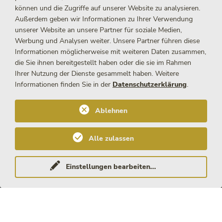
Preise und Öffnungszeiten
können und die Zugriffe auf unserer Website zu analysieren.
Außerdem geben wir Informationen zu Ihrer Verwendung
unserer Website an unsere Partner für soziale Medien,
Werbung und Analysen weiter. Unsere Partner führen diese
Informationen möglicherweise mit weiteren Daten zusammen,
die Sie ihnen bereitgestellt haben oder die sie im Rahmen
Ihrer Nutzung der Dienste gesammelt haben. Weitere
Informationen finden Sie in der
Datenschutzerklärung
.
Neugierig auf die faszinierende Welt der Lifestyle Clubs, aber noch
unsicher, wie ihr eure ersten Schritte wagen sollt? Keine Sorge!
Ablehnen
Lasst euch von unseren hilfreichen Tipps und aufregenden
Geschichten begeistern, während ihr euch auf eine sinnliche Reise
Alle zulassen
begebt, die eure Fantasien beflügelt.
Einstellungen bearbeiten
...
Tipps für euer erstes Mal bei uns